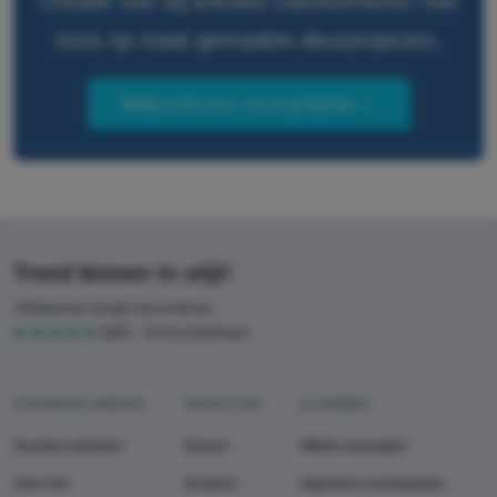
Ontdek hoe wij entrees transformeren met
onze op maat gemaakte deurprojecten.
Bekijk onze voor- en na-projecten →
Treed binnen in stijl!
Uitstekende Google-beoordeling:
5,0
5
39 beoordelingen
VOORDEUR LIMBURG
PRODUCTEN
ALGEMEEN
Voordeur plaatsen
Deuren
Offerte aanvragen
Over Ons
Kozijnen
Algemene voorwaarden