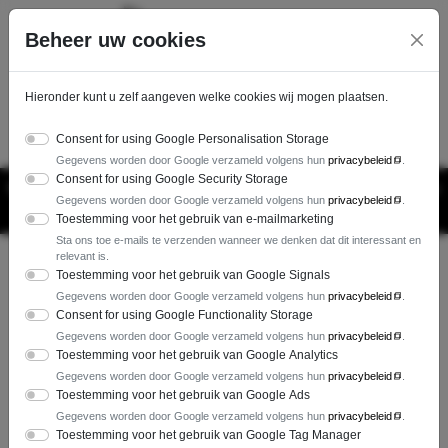
Ga direct naar de hoofdinhoud van deze pagina.
Beheer uw cookies
Hieronder kunt u zelf aangeven welke cookies wij mogen plaatsen.
06-42484451
Consent for using Google Personalisation Storage
Gegevens worden door Google verzameld volgens hun
privacybeleid
.
Consent for using Google Security Storage
Van donderdag 23 juli tot en met zondag 16 augustus 2026 zijn
Gegevens worden door Google verzameld volgens hun
privacybeleid
.
wij gesloten vanwege de bouwvak.
Toestemming voor het gebruik van e-mailmarketing
Sta ons toe e-mails te verzenden wanneer we denken dat dit interessant en
relevant is.
Toestemming voor het gebruik van Google Signals
Ondek onze stijlvolle deuren
Gegevens worden door Google verzameld volgens hun
privacybeleid
.
Consent for using Google Functionality Storage
Moderne en klassieke voordeuren en
Gegevens worden door Google verzameld volgens hun
privacybeleid
.
Toestemming voor het gebruik van Google Analytics
buitendeuren met premium afwerking.
Gegevens worden door Google verzameld volgens hun
privacybeleid
.
Toestemming voor het gebruik van Google Ads
Gegevens worden door Google verzameld volgens hun
privacybeleid
.
Toestemming voor het gebruik van Google Tag Manager