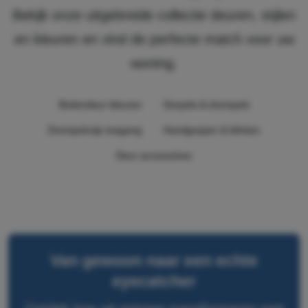
Bekijk onze uitgebreide collectie deuren, stijlen
en kleuren en vind de perfecte match voor uw
woning.
Buitendeur kleuren
Dorpels & drempels
Drempelvrije toegang
Handgrepen & klinken
Deur accessoires
Van gewoon naar een echte
eyecatcher