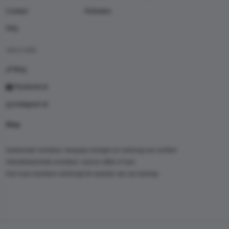
Contact
Rolluiken
FAQ
VOLG ONS
Blog
Facebook
Instagram
Blog
Isolerende voordeur: bespaar energie en verhoog uw comfort
Geluidswerende voordeur: rust en stilte in huis
Een luxe voordeur verhoogt de waarde van uw woning