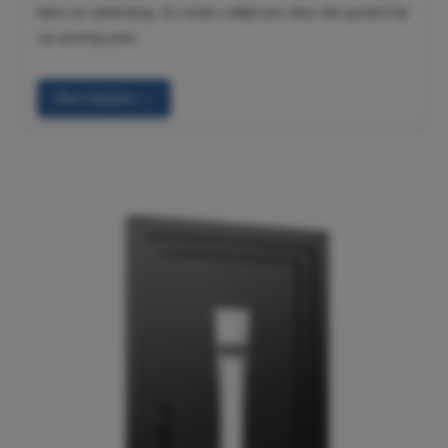
kleur en afwerking. Zo vindt u altijd een deur die perfect bij
uw woning past.
Meer bekijken