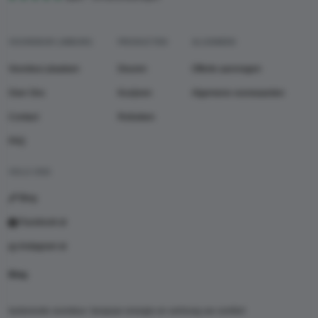
VOORDEUR LIMBURG
PRODUCTEN
ALGEMEEN
Voordeur plaatsen
Deuren
Offerte aanvragen
Over Ons
Kozijnen
Algemene voorwaarden
Contact
Rolluiken
FAQ
VOLG ONS
Blog
Facebook
Instagram
Blog
Isolerende voordeur: bespaar energie en verhoog uw comfort