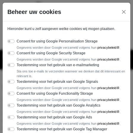
Ga direct naar de hoofdinhoud van deze pagina.
Beheer uw cookies
Hieronder kunt u zelf aangeven welke cookies wij mogen plaatsen.
06-42484451
Consent for using Google Personalisation Storage
Gegevens worden door Google verzameld volgens hun
privacybeleid
.
Consent for using Google Security Storage
Van donderdag 23 juli tot en met zondag 16 augustus 2026 zijn
Gegevens worden door Google verzameld volgens hun
privacybeleid
.
wij gesloten vanwege de bouwvak.
Toestemming voor het gebruik van e-mailmarketing
Sta ons toe e-mails te verzenden wanneer we denken dat dit interessant en
relevant is.
Toestemming voor het gebruik van Google Signals
Disclaimer
Gegevens worden door Google verzameld volgens hun
privacybeleid
.
Consent for using Google Functionality Storage
De informatie op deze website is met de grootst mogelijke
Gegevens worden door Google verzameld volgens hun
privacybeleid
.
Toestemming voor het gebruik van Google Analytics
zorgvuldigheid samengesteld. Ondanks de constante zorg en
Gegevens worden door Google verzameld volgens hun
privacybeleid
.
aandacht die wij aan de samenstelling van deze website besteden,
Toestemming voor het gebruik van Google Ads
is het mogelijk dat de informatie die op deze website wordt
Gegevens worden door Google verzameld volgens hun
privacybeleid
.
gepubliceerd onvolledig of onjuist is. Wij kunnen geen
Toestemming voor het gebruik van Google Tag Manager